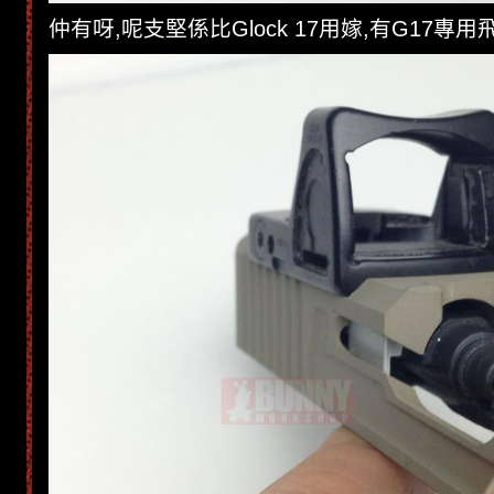
仲有呀,呢支堅係比Glock 17用嫁,有G17專用