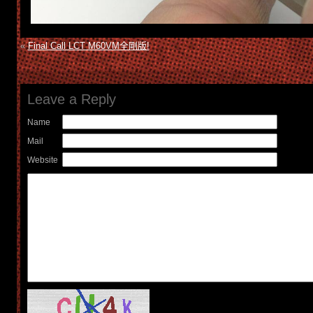
«
Final Call LCT M60VM全剛版!
Leave a Reply
Name
Mail
Website