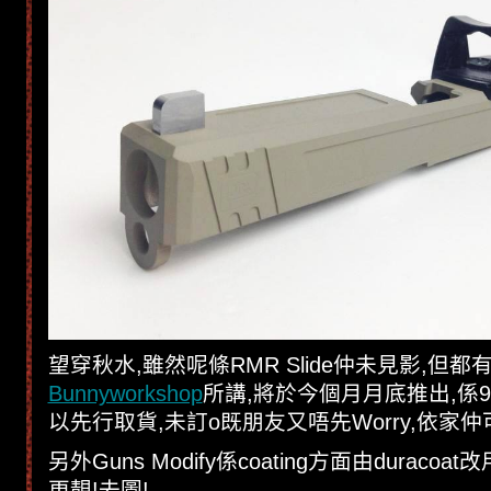
望穿秋水,雖然呢條RMR Slide仲未見影,但
Bunnyworkshop
所講,將於今個月月底推出,係
以先行取貨,未訂o既朋友又唔先Worry,依家仲
另外Guns Modify係coating方面由duracoat改
更靚!去圖!