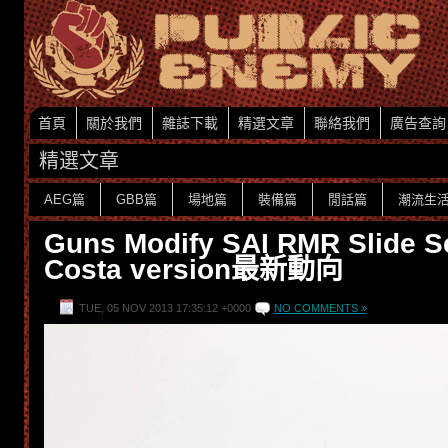
首頁
關於我們
雜誌下載
精選文章
聯絡我們
廣告查詢
精選文章
AEG篇
GBB篇
場地篇
裝備篇
閒話篇
潮流生
Guns Modify SAI RMR Slide Se
Costa version最新動向
TUE, 05 NOV 2013 17:35:12 +0000
NO COMMENTS »