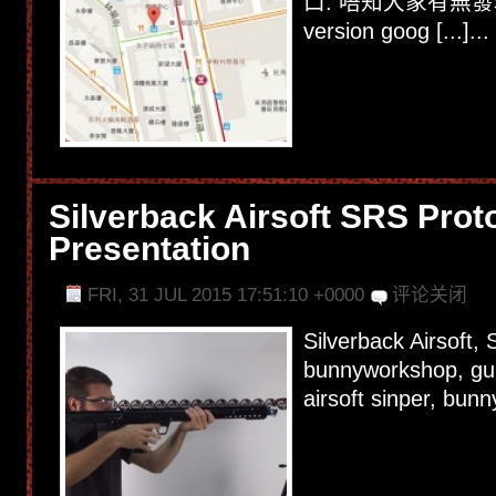
口. 唔知大家有無發
version goog [...]...
Silverback Airsoft SRS Prot
Presentation
FRI, 31 JUL 2015 17:51:10 +0000
评论关闭
Silverback Airsoft,
bunnyworkshop, gun
airsoft sinper, bunny