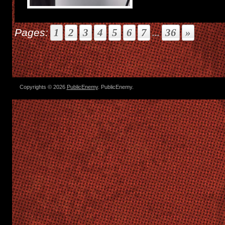
Pages:
1
2
3
4
5
6
7
...
36
»
Copyrights © 2026
PublicEnemy
. PublicEnemy.