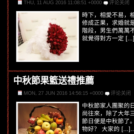
THU, 11 AUG 2016 11:08:51 +0000
评论关闭
時下，相愛不易，
修成正果，求婚就
階段，男生們萬萬
就覺得對方一定 [...].
中秋節果籃送禮推薦
MON, 27 JUN 2016 14:56:15 +0000
评论关闭
中秋節家人團聚的
尚往來，除了大年
節日便是中秋節了
物好？ 大家的 [...]..