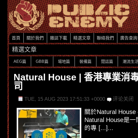
首頁
關於我們
雜誌下載
精選文章
聯絡我們
廣告查詢
精選文章
AEG篇
GBB篇
場地篇
裝備篇
閒話篇
潮流生
Natural House | 香港專
司
TUE, 15 AUG 2023 17:51:33 +0000
评论关闭
關於Natural Hou
Natural Hous
的專 [...]...