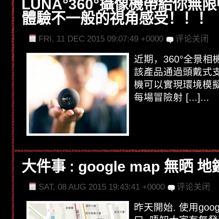
LUNA°360°攝像機帶給你無
體驗不一般的視角感受！！！
FRI, 11 DEC 2015 09:07:49 +0000
评论关闭
近期，360°全景
該產品通過頭戴式
機可以實現環境模
每場冒險射 [...]...
大件事 : google map 無晒
SAT, 08 AUG 2015 19:43:41 +0000
评论关闭
昨天開始. 使用goo