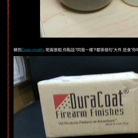
睇到
Guns modify
呢兩張相,你點諗?同我一樣?!都係個句”大件,抵食”你