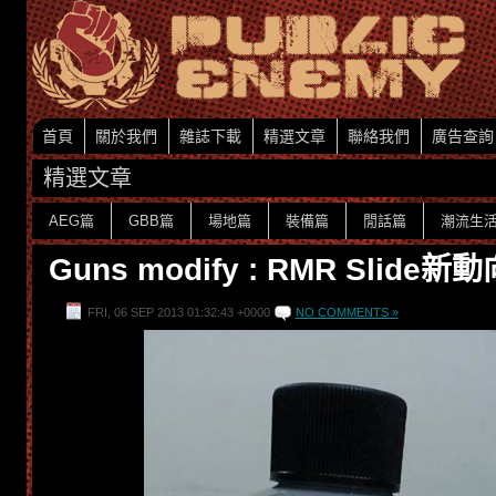
首頁
關於我們
雜誌下載
精選文章
聯絡我們
廣告查詢
精選文章
AEG篇
GBB篇
場地篇
裝備篇
閒話篇
潮流生
Guns modify : RMR Slide新動
FRI, 06 SEP 2013 01:32:43 +0000
NO COMMENTS »