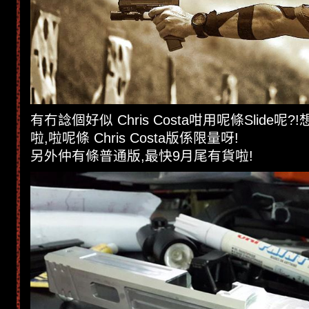
有冇諗個好似 Chris Costa咁用呢條Slide呢?
啦,啦呢條 Chris Costa版係限量呀!
另外仲有條普通版,最快9月尾有貨啦!