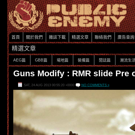
首頁
關於我們
雜誌下載
精選文章
聯絡我們
廣告查詢
精選文章
AEG篇
GBB篇
場地篇
裝備篇
閒話篇
潮流生
Guns Modify : RMR slide Pre 
SAT, 24 AUG 2013 00:55:20 +0000
NO COMMENTS »