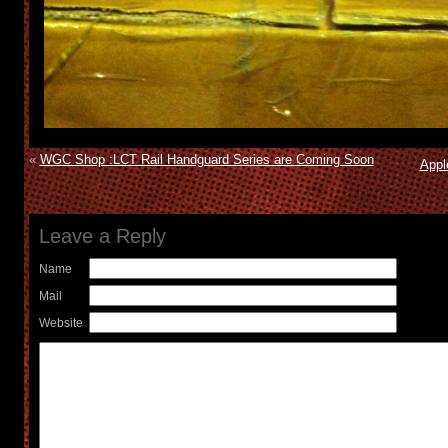
«
WGC Shop :LCT Rail Handguard Series are Coming Soon
App
Leave a Reply
Name
Mail
Website