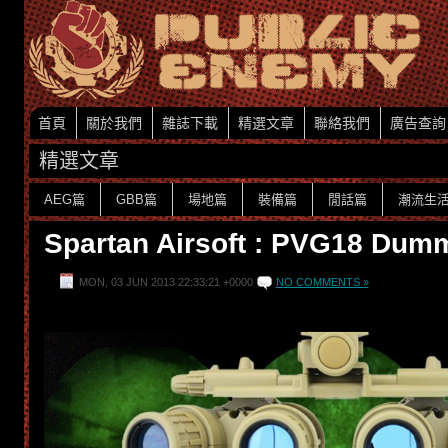
首頁
關於我們
雜誌下載
精選文章
聯絡我們
廣告查詢
精選文章
AEG篇
GBB篇
場地篇
裝備篇
閒話篇
潮流生
Spartan Airsoft : PVG18 D
MON, 03 JUN 2013 22:33:21 +0000
NO COMMENTS »