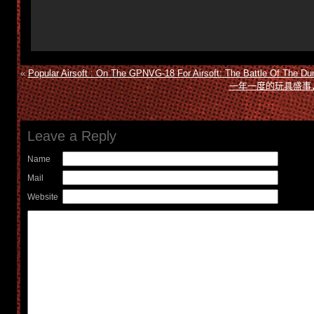
«
Popular Airsoft : On The GPNVG-18 For Airsoft: The Battle Of The D
一年一度的玩具盛事，ME
Leave a Reply
Name
Mail
Website