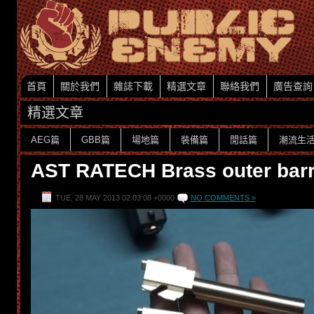
首頁
關於我們
雜誌下載
精選文章
聯絡我們
廣告查詢
精選文章
AEG篇
GBB篇
場地篇
裝備篇
閒話篇
潮流生
AST RATECH Brass outer barr
TUE, 28 MAY 2013 02:03:08 +0000
NO COMMENTS »