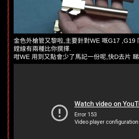
金色外槍管又黎啦,主要針對WE 嘅G17 ,G19 
鏜線有兩種比你撰擇.
咁WE 用到又點會少了馬記一份呢,快D去片 睇