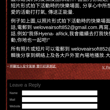
短片形式拍下活動時的快樂場面, 分享心中所想
愛的活動打打氣, 傳送正能量.
例子如上圖,以照片形式拍下活動時的快樂場面
話,電郵到 weloveairsoft852@gmail.co
話.例如”我係Hyena- aRick,我會繼續去打我快樂
動,你地也一起吧!”
所有照片或短片可以電郵到 weloveairsoft852@g
輯後分享到網絡上及各大戶外室內場地播放.大
«
呼籲加入安全氣槍,實行初速測試.
V. P
Leave a Reply
Name
Mail
Website