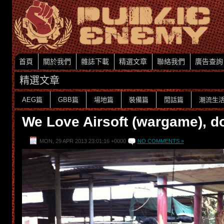
首頁
關於我們
雜誌下載
精選文章
聯絡我們
廣告查詢
精選文章
AEG篇
GBB篇
場地篇
裝備篇
閒話篇
潮流生
We Love Airsoft (wargame), do
MON, 29 APR 2013 23:01:16 +0000
NO COMMENTS »