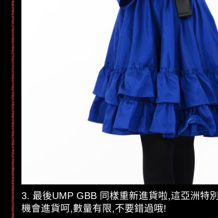
3. 最後UMP GBB 同樣重新進貨啦,這亞洲
機會進貨呵,數量有限,不要錯過哦!