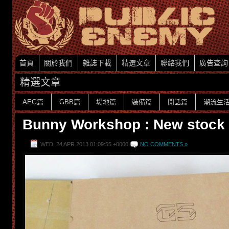
首頁
關於我們
雜誌下載
精選文章
聯絡我們
廣告查詢
精選文章
AEG篇
GBB篇
場地篇
裝備篇
閒話篇
潮流生
Bunny Workshop : New stock a
WED, 24 APR 2013 01:09:55 +0000
NO COMMENTS »