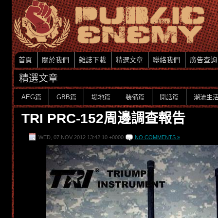
首頁
關於我們
雜誌下載
精選文章
聯絡我們
廣告查詢
精選文章
AEG篇
GBB篇
場地篇
裝備篇
閒話篇
潮流生
TRI PRC-152周邊調查報告
WED, 07 NOV 2012 13:42:10 +0000
NO COMMENTS »