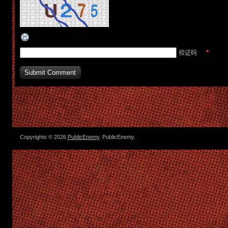
*
验证码
Copyrights © 2026
PublicEnemy
. PublicEnemy.