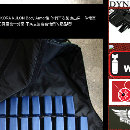
的KORA KULON Body Armor後,他們再次製造出另一件俄軍
,不但精美,仿真度也十分高.不妨去圖看看他們的產品吧!