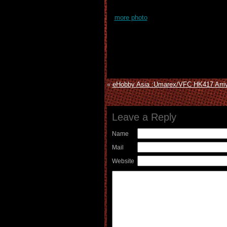
more photo
«
eHobby Asia :Umarex/VFC HK417 Arri
Leave a Reply
Name
Mail
Website