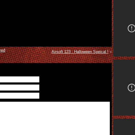
ved
Airsoft 123 : Halloween Speical !
»