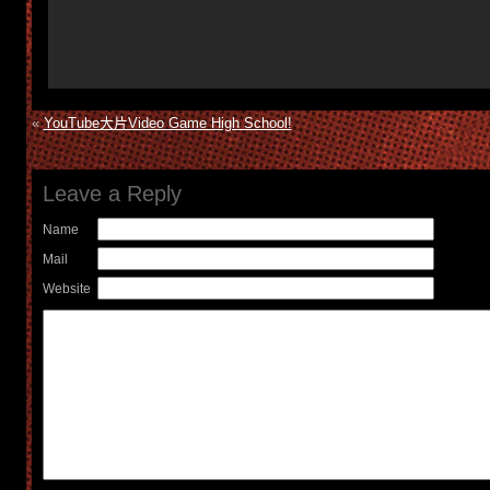
«
YouTube大片Video Game High School!
Leave a Reply
Name
Mail
Website