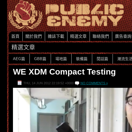
首頁
關於我們
雜誌下載
精選文章
聯絡我們
廣告查詢
精選文章
AEG篇
GBB篇
場地篇
裝備篇
閒話篇
潮流生
WE XDM Compact Testing
THU, 14 JUN 2012 22:19:52 +0000
NO COMMENTS »