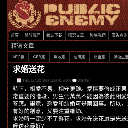
首頁
關於我們
雜誌下載
精選文章
聯絡我們
廣告查詢
精選文章
AEG篇
GBB篇
場地篇
裝備篇
閒話篇
潮流生
求婚送花
THU, 11 AUG 2016 11:08:51 +0000
评论关闭
時下，相愛不易，相守更難。愛情要修成正果
常重要的階段，男生們萬萬不能因為彼此相愛
答應。畢竟，戀愛和結婚可是兩回事。所以，
有好的創意，又要注重細節。
求婚時一定少不了鮮花，求婚先送花還是先送
候送花最好？