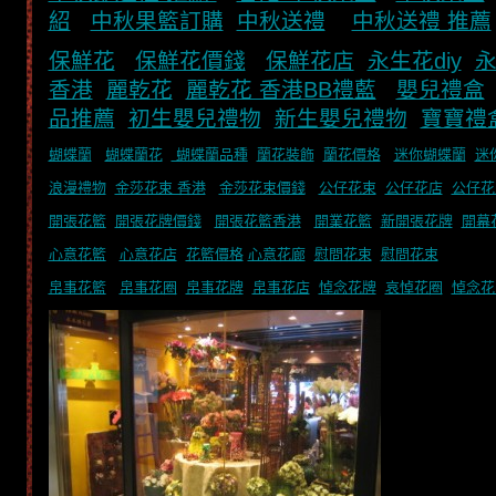
紹
中秋果籃訂購
中秋送禮
中秋送禮 推薦
保鮮花
保鮮花價錢
保鮮花店
永生花diy
香港
麗乾花
麗乾花 香港
BB禮藍
嬰兒禮盒
品推薦
初生嬰兒禮物
新生嬰兒禮物
寶寶禮
蝴蝶蘭
蝴蝶蘭花
蝴蝶蘭品種
蘭花裝飾
蘭花價格
迷你蝴蝶蘭
迷
浪漫禮物
金莎花束 香港
金莎花束價錢
公仔花束
公仔花店
公仔花
開張花籃
開張花牌價錢
開張花籃香港
開業花籃
新開張花牌
開幕
心意花籃
心意花店
花籃價格
心意花廊
慰問花束
慰問花束
帛事花籃
帛事花圈
帛事花牌
帛事花店
悼念花牌
哀悼花圈
悼念花