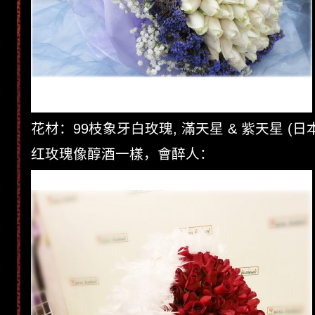
花材：99枝象牙白玫瑰, 滿天星 & 紫天星 (日
红玫瑰像醇酒一樣，會醉人：