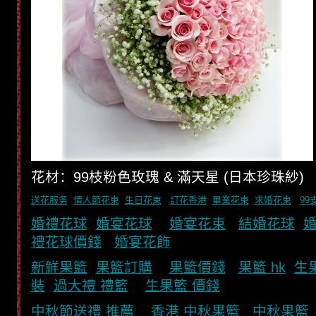
花材：99枝粉色玫瑰 & 滿天星 (日本珍珠紗)
送花服务
情人節花束
生日花束
訂花香港
畢業花束
求婚花束
99
婚禮花球
婚宴花球
婚宴花束
結婚花球
禮花球價錢
婚宴花飾
新鮮果籃
果籃訂購
果籃價錢
果籃 hk
生
裝
過大禮 禮籃
生果籃 價錢
中秋節送禮 推薦
香港 中秋果籃
中秋果籃