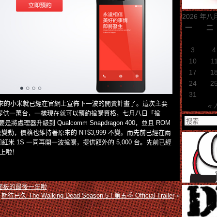
2026 年八
一
二
3
4
10
1
17
1
24
2
31
不過來的小米就已經在官網上宣佈下一波的開賣計畫了。這次主要
« 
波提供一萬台，一樣現在就可以預約搶購資格，七月八日「搶
處理器升級到 Qualcomm Snapdragon 400，並且 ROM
變動，價格也維持著原來的 NT$3,999 不變。而先前已經在兩
紅米 1S 一同再開一波搶購，提供額外的 5,000 台。先前已經
上啦！
螢幕面板的最後一年啦
期待已久 The Walking Dead Season 5 ! 第五季 Official Trailer
»