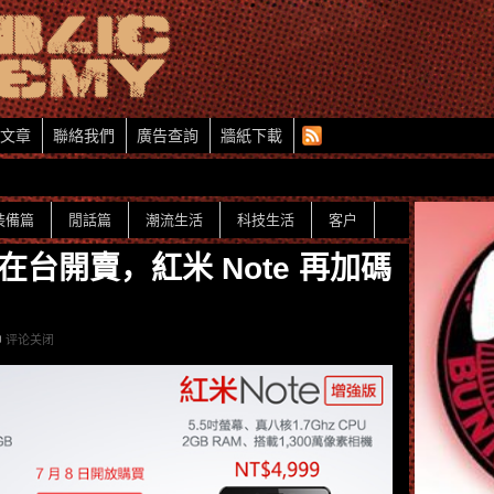
文章
聯絡我們
廣告查詢
牆紙下載
裝備篇
閒話篇
潮流生活
科技生活
客户
在台開賣，紅米 Note 再加碼
评论关闭