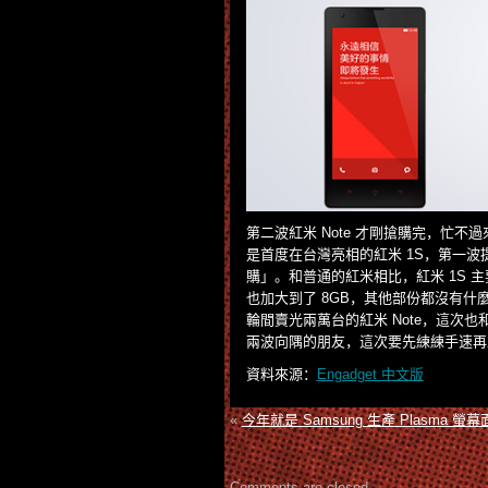
第二波紅米 Note 才剛搶購完，忙
是首度在台灣亮相的紅米 1S，第一
購」。和普通的紅米相比，紅米 1S 主要是將
也加大到了 8GB，其他部份都沒有什麼
輪間賣光兩萬台的紅米 Note，這次也和
兩波向隅的朋友，這次要先練練手速再
資料來源：
Engadget 中文版
«
今年就是 Samsung 生產 Plasma 
Comments are closed.