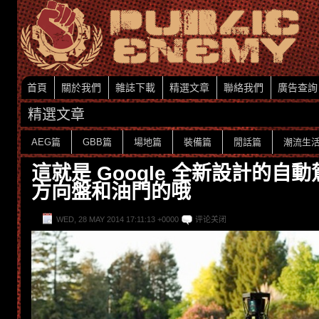
首頁
關於我們
雜誌下載
精選文章
聯絡我們
廣告查詢
精選文章
AEG篇
GBB篇
場地篇
裝備篇
閒話篇
潮流生
這就是 Google 全新設計的自
方向盤和油門的哦
WED, 28 MAY 2014 17:11:13 +0000
评论关闭