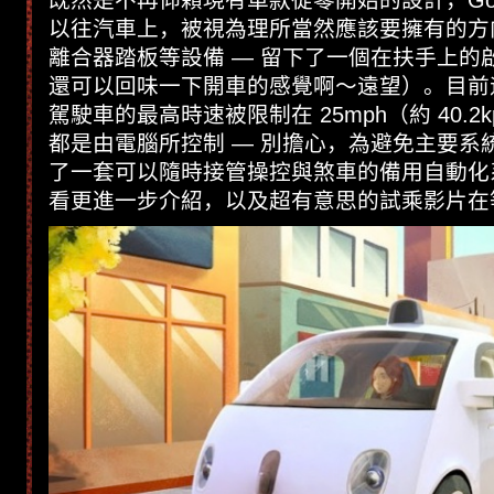
既然是不再仰賴現有車款從零開始的設計，Goo
以往汽車上，被視為理所當然應該要擁有的方向盤
離合器踏板等設備 — 留下了一個在扶手上的
還可以回味一下開車的感覺啊～遠望）。目前
駕駛車的最高時速被限制在 25mph（約 40.2
都是由電腦所控制 — 別擔心，為避免主要系
了一套可以隨時接管操控與煞車的備用自動化
看更進一步介紹，以及超有意思的試乘影片在