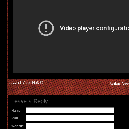
«
Act of Valor 睇後感
Action Spo
Leave a Reply
Name
Mail
Website