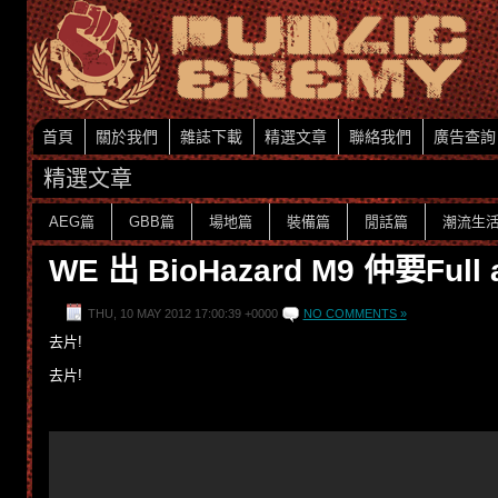
首頁
關於我們
雜誌下載
精選文章
聯絡我們
廣告查詢
精選文章
AEG篇
GBB篇
場地篇
裝備篇
閒話篇
潮流生
WE 出 BioHazard M9 仲要Full a
THU, 10 MAY 2012 17:00:39 +0000
NO COMMENTS »
去片!
去片!