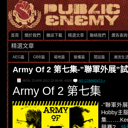
首頁
關於我們
雜誌下載
精選文章
聯絡我們
廣告查詢
精選文章
AEG篇
GBB篇
場地篇
裝備篇
閒話篇
潮流生
Army Of 2 第七集-”聯軍外展
MON, 23 APR 2012 22:09:48 +0000
NO COMMENTS »
Army Of 2 第七集
-”聯軍外展
Hobby主
集……
.K
競賽?
仲