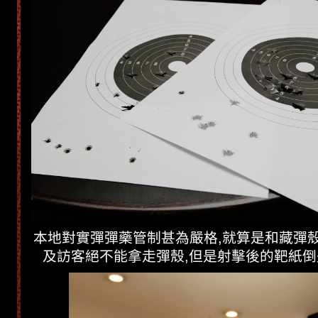
本地對實彈彈藥管制甚為嚴格,就算是和藏彈殼
及訪客絕不能拿走彈殼,但是射擊後的靶紙