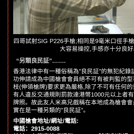
四哥試射SIG P226手槍;相同是9毫米口徑手槍
大容易操控,手感亦十分良好
“另類良民証”…….
香港法律中有一種俗稱為”良民証”的無犯紀錄
功伸請成為中國槍會會員絕不可有被判監的型
枝(伸領槍牌)要求更為嚴格,除了不可有任何的
有人違反交通規則罰款達港幣1000元以上者
牌照。故此友人米高兄戲稱在本地成為槍會會
實在是一種另類的”良民証”。
中國槍會
地址/
網址/電話:
電話：2915-0088