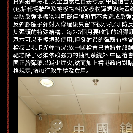
實彈射擊場地,安全因素是首要考慮;中國槍會
(包括靶場牆壁及地板物料)及吸收彈頭的裝置
為防反彈地板物料可截停彈頭而不會造成反彈
反彈膠簾子彈射入穿過後只留下很小孔洞,防
集彈頭的特殊結構。每2-3個月要收集的鉛彈
基本可以重複填裝使用,但發射過的彈殼有機會
槍枝出現卡光彈情況;故中國槍會只會將彈殼銷
靶場除了必須依賴強力的抽風系統外,中國槍
國正牌彈藥以減少煙火,然而加上香港政府對
格規定,增加行政手續及費用。