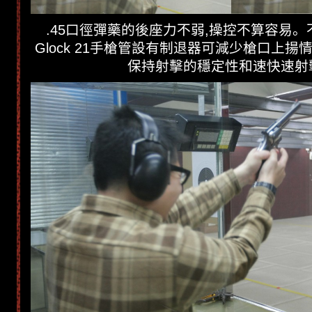
.45口徑彈藥的後座力不弱,操控不算容易
Glock 21手槍管設有制退器可減少槍口上揚
保持射擊的穩定性和速快速射