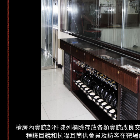
槍房內實銃部件陳列櫃除存放各類實銃改良交
種護目鏡和抗噪耳筒供會員及訪客在靶場