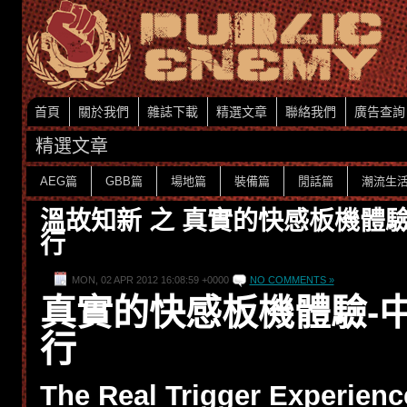
首頁
關於我們
雜誌下載
精選文章
聯絡我們
廣告查詢
精選文章
AEG篇
GBB篇
場地篇
裝備篇
閒話篇
潮流生
溫故知新 之 真實的快感板機體
行
MON, 02 APR 2012 16:08:59 +0000
NO COMMENTS »
真實的快感板機體驗-
行
The Real Trigger Experienc