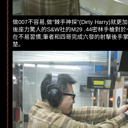
做007不容易,做”棘手神探”(Dirty Harry)
後座力驚人的S&W社的M29 .44密林手槍對於一般
在不易習慣;筆者和四哥完成六發的射擊後手
楚。