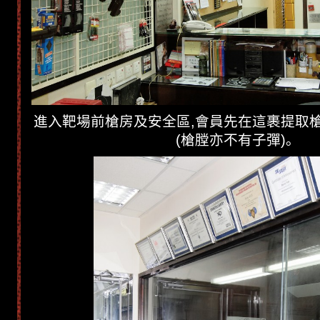
進入靶場前槍房及安全區,會員先在這裹提取槍
(槍膛亦不有子彈)。