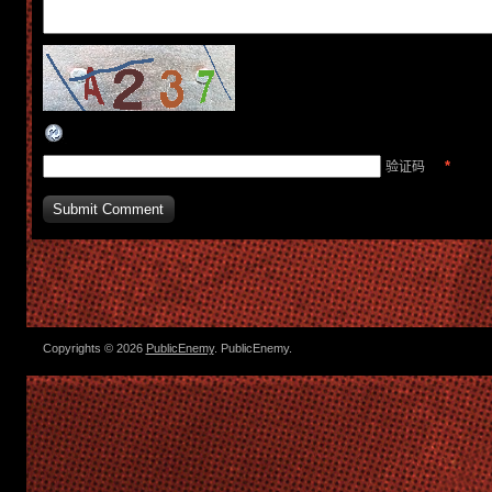
*
验证码
Copyrights © 2026
PublicEnemy
. PublicEnemy.