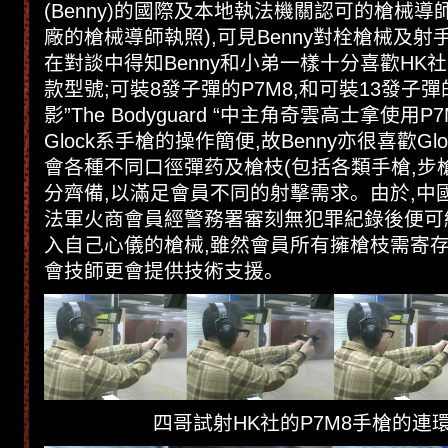
(Benny)的國際及本地執法機關認可的槍械導
廠的槍械導師執照),可見Benny對栓槍械及
在對談中得知Benny和小弟一樣十分喜歡HK社
款型號;可裝8發子彈的P7M8,和可裝13發子彈的
影”The Bodyguard “中主角奇雲高士拿使用
Glock系手槍的操作簡便,故Benny亦很喜歡G
會各種不同口徑彈药及槍枝(包括各類手槍,步
分齊備,以滿足會員不同的射擊需求。由於,中
法軍火商會員經警務署審刻無犯罪紀錄後便可
入自己心儀的槍械,雖然會員所有擁槍枝需寄存
會技師更會提供技術支援。
四哥試射HK社的P7M8手槍的連