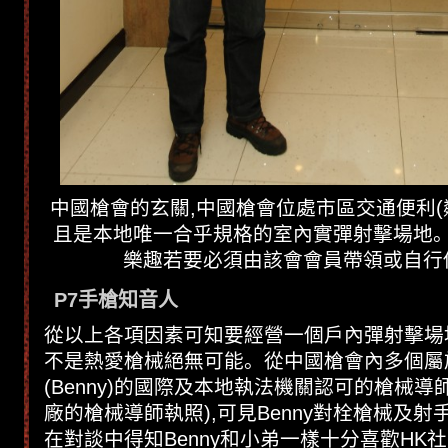
中國槍會的玄關,中國槍會位處市區交通便利(
且是本地唯一合乎規格的室內實彈射擊場地
樂趣若要必須由該會會員帶領或自行
P7手槍知音人
從以上各項因素可知要經營一個戶內彈射擊場
不是熱愛槍械絕無可能。從中國槍會內多個屬
(Benny)的國際及本地執法機關認可的槍械導
廠的槍械導師執照),可見Benny對栓槍械及
在對談中得知Benny和小弟一樣十分喜歡HK社