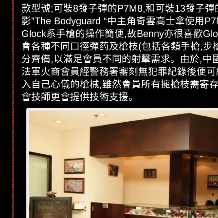
款型號;可裝8發子彈的P7M8,和可裝13發子彈的
影”The Bodyguard “中主角奇雲高士拿使用
Glock系手槍的操作簡便,故Benny亦很喜歡G
會各種不同口徑彈药及槍枝(包括各類手槍,步
分齊備,以滿足會員不同的射擊需求。由於,中
法軍火商會員經警務署審刻無犯罪紀錄後便可
入自己心儀的槍械,雖然會員所有擁槍枝需寄存
會技師更會提供技術支援。