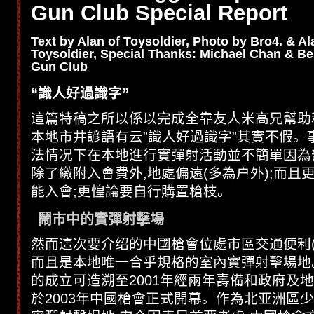
Gun Club Special Report
Text by Alan of Toysoldier, Photo by Bro4. & Al
Toysoldier,
Special Thanks:
Michael Chan & B
Gun Club
“識人好過識字”
這篇特稿之所以係以完成全靠友人米高兄幫助
本地市井諺語有云”識人好過識字”其實不假。
法情况下在本地進行實彈射活動並不簡單因為
除了繳附入會費外,地處偏遠(多為户外);而且
能入會;更惶論要自行購置槍枝。
鬧市中的實彈射擊場
然而這次要介绍的中國槍會位處市區交通便利(
而且是本地唯一合乎規格的室內實彈射擊場地
的成立可造溯至2001年經兩年壽備和政府及
於2003年中國槍會正式開幕。作為北亚洲區