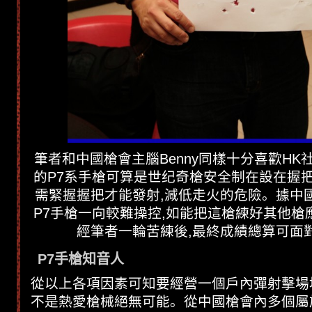
筆者和中國槍會主腦Benny同樣十分喜歡HK社
的P7系手槍可算是世纪奇槍安全制在設在握把
需緊握握把才能發射,減低走火的危險。據中
P7手槍一向較難操控,如能把這槍練好其他槍
經筆者一輪苦練後,最終成績總算可面
P7手槍知音人
從以上各項因素可知要經營一個戶內彈射擊場
不是熱愛槍械絕無可能。從中國槍會內多個屬