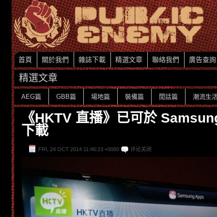
首頁
關於我們
雜誌下載
精選文章
聯絡我們
廣告查詢
精選文章
AEG篇
GBB篇
場地篇
裝備篇
閒話篇
潮流生
《HKTV 直播》已可於 Samsu
下載
FRI, 24 OCT 2014 11:46:23 +0000
评论关闭