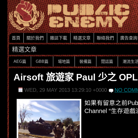
首頁
關於我們
雜誌下載
精選文章
聯絡我們
廣告查詢
精選文章
AEG篇
GBB篇
場地篇
裝備篇
閒話篇
潮流生
Airsoft 旅遊家 Paul 少之 OPLC
WED, 29 MAY 2013 13:29:10 +0000
NO COMM
如果有留意之前Public
Channel “生存遊戲浪客行