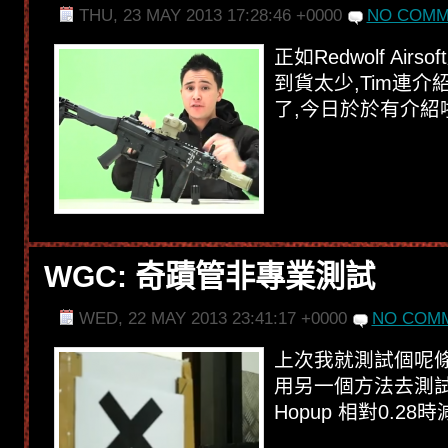
THU, 23 MAY 2013 17:28:46 +0000
NO COMM
正如Redwolf Air
到貨太少,Tim連
了,今日於於有介紹啦,
WGC: 奇蹟管非專業測試
WED, 22 MAY 2013 23:41:17 +0000
NO COMM
上次我就測試個呢條
用另一個方法去測試
Hopup 相對0.28時減了