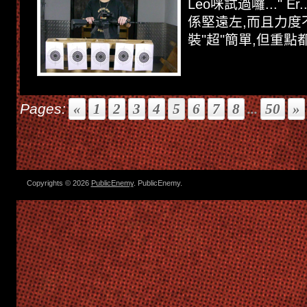
Leo咪試過囉..." E
係堅遠左,而且力度
裝"超"簡單,但重點都係
Pages:
«
1
2
3
4
5
6
7
8
...
50
»
Copyrights © 2026
PublicEnemy
. PublicEnemy.