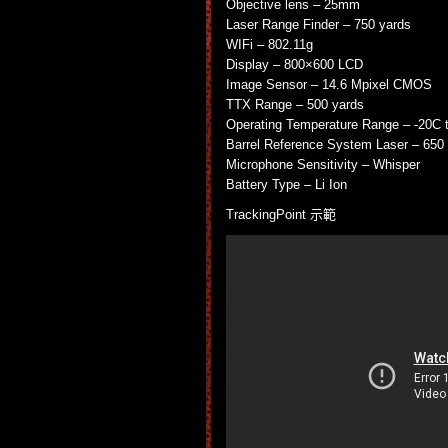
Objective lens – 25mm
Laser Range Finder – 750 yards
WIFi – 802.11g
Display – 800×600 LCD
Image Sensor – 14.6 Mpixel CMOS
TTX Range – 500 yards
Operating Temperature Range – -20C 
Barrel Reference System Laser – 650
Microphone Sensitivity – Whisper
Battery Type – Li Ion
TrackingPoint 示範