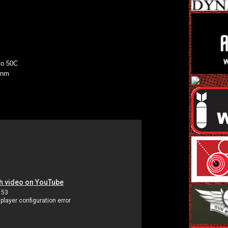
to 50C
 nm