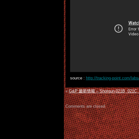
source :
http://tracking-point.com/labs/
«
G&P 最新情報 – Shotgun-021B, 02
Comments are closed.