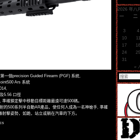
2026 年八
一
二
3
4
10
1
17
1
24
2
31
« 
recision Guided Firearm (PGF) 系統,
nt500 Ars 系統
14,
 及5.56 口徑
, 準確鎖定擊中移動目標距離最遠可達500碼。
的500系列半自動AR產品，使任何人成為一名神槍手, 準確
更難射擊姿勢，如跪，站立或躺在汽車的下方。
cs