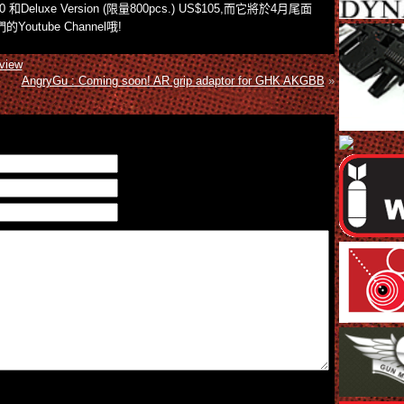
40 和Deluxe Version (限量800pcs.) US$105,而它將於4月尾面
tube Channel哦!
view
AngryGu : Coming soon! AR grip adaptor for GHK AKGBB
»