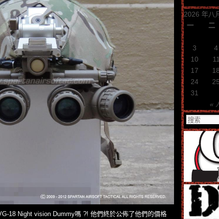
2026 年八
一
二
3
4
10
1
17
1
24
2
31
« 
G-18 Night vision Dummy嗎 ?! 他們終於公佈了他們的價格