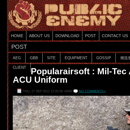
HOME
ABOUT US
DOWNLOAD
POST
CONTACT US
POST
AEG
GBB
SITE
EQUIPMENT
GOSSIP
潮流
CLIENT
Popularairsoft : Mil-Te
ACU Uniform
THU, 27 SEP 2012 13:20:39 +0000
NO COMMENTS »