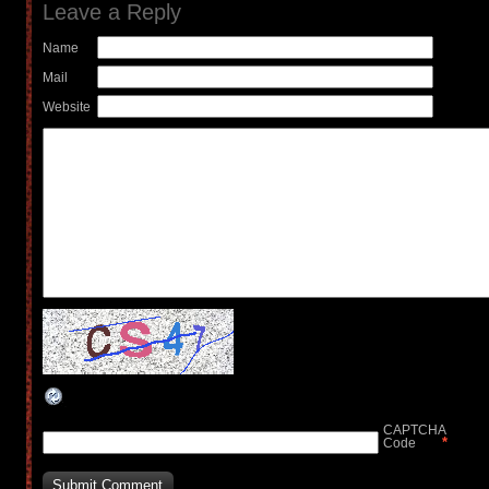
Leave a Reply
Name
Mail
Website
CAPTCHA
*
Code