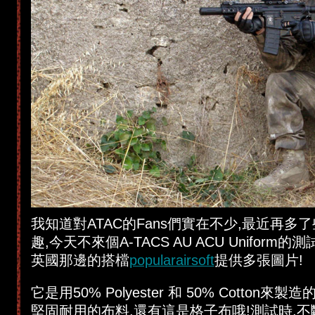
我知道對ATAC的Fans們實在不少,最近再多了
趣,今天不來個A-TACS AU ACU Uniform
英國那邊的搭檔
popularairsoft
提供多張圖片!
它是用50% Polyester 和 50% Cotton
堅固耐用的布料,還有這是格子布哦!測試時,不