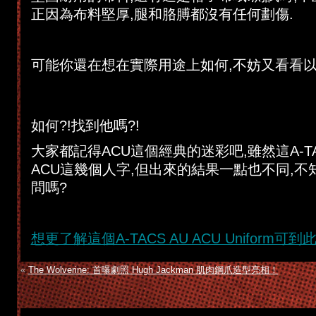
正因為布料堅厚,腿和胳膊都沒有任何劃傷.
可能你還在想在實際用途上如何,不妨又看看以
如何?!找到他嗎?!
大家都記得ACU這個經典的迷彩吧,雖然這A-TAC
ACU這幾個人字,但出來的結果一點也不同,
問嗎?
想更了解這個A-TACS AU ACU Uniform可到
«
The Wolverine: 首曝劇照 Hugh Jackman 肌肉鋼爪造型亮相！